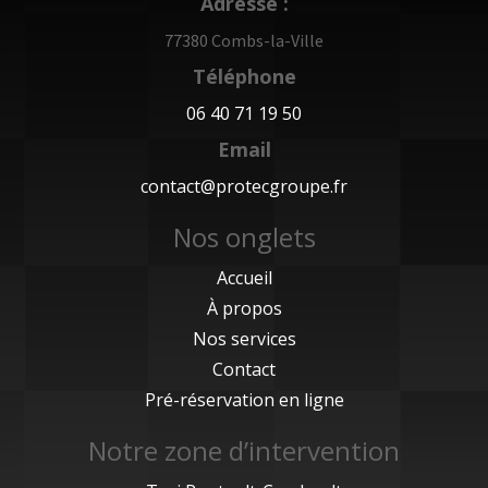
Adresse :
77380 Combs-la-Ville
Téléphone
06 40 71 19 50
Email
contact@protecgroupe.fr
Nos onglets
Accueil
À propos
Nos services
Contact
Pré-réservation en ligne
Notre zone d’intervention